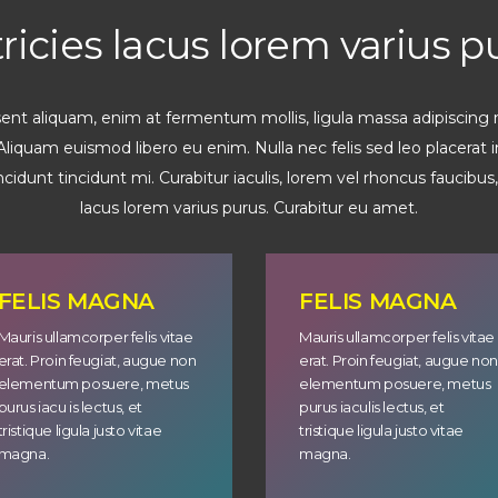
tricies lacus lorem varius p
esent aliquam, enim at fermentum mollis, ligula massa adipiscing n
liquam euismod libero eu enim. Nulla nec felis sed leo placerat im
idunt tincidunt mi. Curabitur iaculis, lorem vel rhoncus faucibu
lacus lorem varius purus. Curabitur eu amet.
FELIS MAGNA
FELIS MAGNA
Mauris ullamcorper felis vitae
Mauris ullamcorper felis vitae
erat. Proin feugiat, augue non
erat. Proin feugiat, augue no
elementum posuere, metus
elementum posuere, metus
purus iaculis lectus, et
purus iaculis lectus, et
tristique ligula justo vitae
tristique ligula justo vitae
magna.
magna.