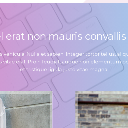
l erat non mauris convallis
 vehicula. Nulla et sapien. Integer tortor tellus, al
s vitae erat. Proin feugiat, augue non elementum po
et tristique ligula justo vitae magna.