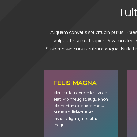
Tul
Aliquam convallis sollicitudin purus. Pra
vulputate sem at sapien. Vivamus leo. A
Suspendisse cursus rutrum augue. Nulla tinc
FELIS MAGNA
Mauris ullamcorper felis vitae
erat. Proin feugiat, augue non
elementum posuere, metus
purus iaculis lectus, et
tristique ligula justo vitae
magna.