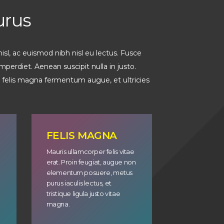
urus
isl, ac euismod nibh nisl eu lectus. Fusce
perdiet. Aenean suscipit nulla in justo.
s, felis magna fermentum augue, et ultricies
FELIS MAGNA
Mauris ullamcorper felis vitae
n
erat. Proin feugiat, augue non
elementum posuere, metus
purus iaculis lectus, et
tristique ligula justo vitae
magna.