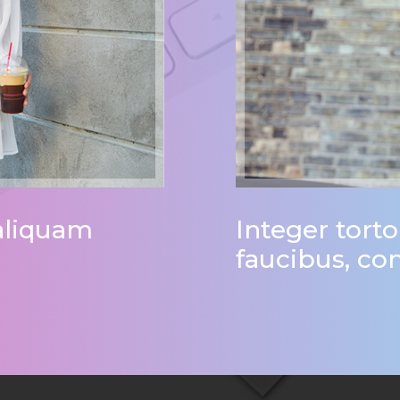
 aliquam
Integer torto
faucibus, con