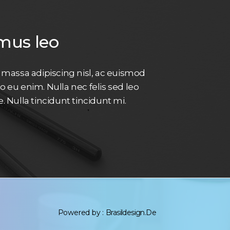
mus leo
a massa adipiscing nisl, ac euismod
 eu enim. Nulla nec felis sed leo
 Nulla tincidunt tincidunt mi.
Powered by :
Brasildesign.de