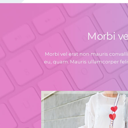
Morbi ve
Morbi vel erat non mauris convallis
eu, quam. Mauris ullamcorper feli