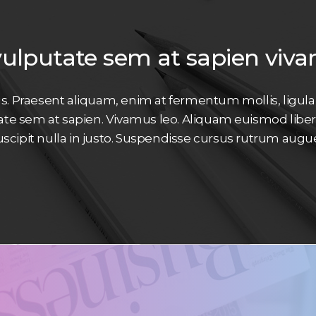
vulputate sem at sapien viva
us. Praesent aliquam, enim at fermentum mollis, ligul
tate sem at sapien. Vivamus leo. Aliquam euismod libero
scipit nulla in justo. Suspendisse cursus rutrum augue.